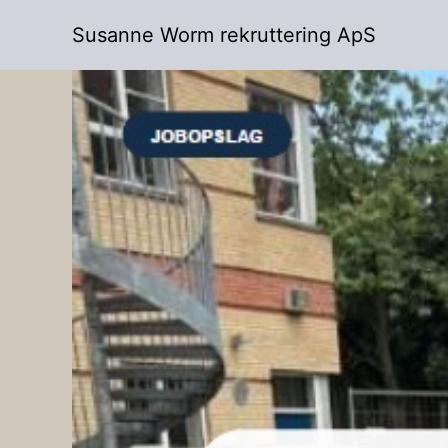
Skip
Susanne Worm rekruttering ApS
to
content