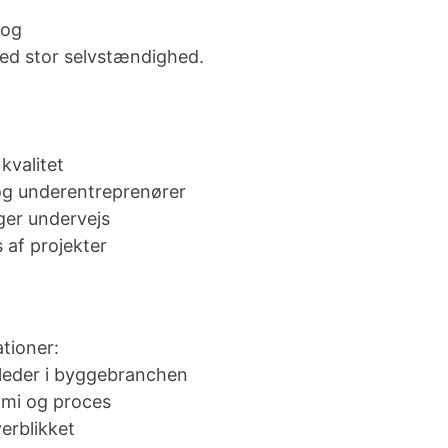
 og
med stor selvstændighed.
kvalitet
og underentreprenører
ger undervejs
 af projekter
ationer:
eleder i byggebranchen
omi og proces
verblikket