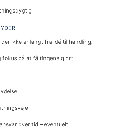
utningsdygtig
BYDER
r ikke er langt fra idé til handling.
 fokus på at få tingene gjort
lydelse
utningsveje
ansvar over tid – eventuelt