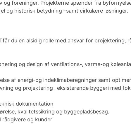
rv og foreninger. Projekterne spænder fra byfornyelse 
l og historisk betydning –samt cirkulære løsninger.
du en alsidig rolle med ansvar for projektering, r
nering og design af ventilations-, varme-og køleanl
lse af energi-og indeklimaberegninger samt optimerin
vning og projektering i eksisterende byggeri med fo
eknisk dokumentation
ørelse, kvalitetssikring og byggepladsbesøg.
 rådgivere og kunder