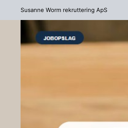
Skip
Susanne Worm rekruttering ApS
to
content