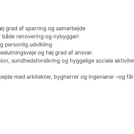
høj grad af sparring og samarbejde
or både renovering og nybyggeri
g personlig udvikling
slutningsveje og høj grad af ansvar.
on, sundhedsforsikring og hyggelige sociale aktivitet
rbejde med arkitekter, bygherrer og ingeniører –og f